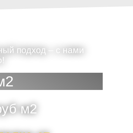
ный подход – с нами
!
м2
руб м2