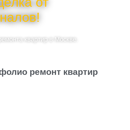
делка от
налов!
емонта квартир в Москве.
фолио ремонт квартир