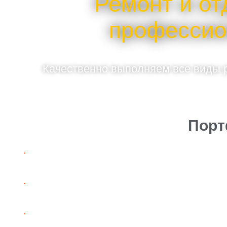
Ремонт и от
профессио
Качественно выполняем все виды р
Порт