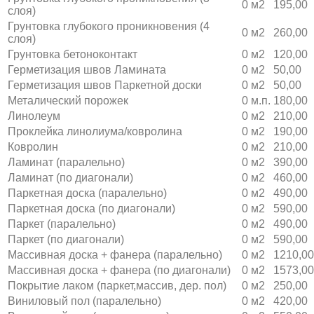
0
м2
195,00
слоя)
Грунтовка глубокого проникновения (4
0
м2
260,00
слоя)
Грунтовка бетоноконтакт
0
м2
120,00
Герметизация швов Ламината
0
м2
50,00
Герметизация швов Паркетной доски
0
м2
50,00
Металический порожек
0
м.п.
180,00
Линолеум
0
м2
210,00
Проклейка линолиума/ковролина
0
м2
190,00
Ковролин
0
м2
210,00
Ламинат (паралельно)
0
м2
390,00
Ламинат (по диагонали)
0
м2
460,00
Паркетная доска (паралельно)
0
м2
490,00
Паркетная доска (по диагонали)
0
м2
590,00
Паркет (паралельно)
0
м2
490,00
Паркет (по диагонали)
0
м2
590,00
Массивная доска + фанера (паралельно)
0
м2
1210,00
Массивная доска + фанера (по диагонали)
0
м2
1573,00
Покрытие лаком (паркет,массив, дер. пол)
0
м2
250,00
Виниловый пол (паралельно)
0
м2
420,00